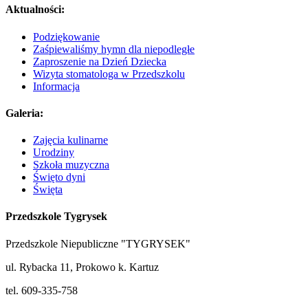
Aktualności:
Podziękowanie
Zaśpiewaliśmy hymn dla niepodległe
Zaproszenie na Dzień Dziecka
Wizyta stomatologa w Przedszkolu
Informacja
Galeria:
Zajęcia kulinarne
Urodziny
Szkoła muzyczna
Święto dyni
Święta
Przedszkole Tygrysek
Przedszkole Niepubliczne "TYGRYSEK"
ul. Rybacka 11, Prokowo k. Kartuz
tel. 609-335-758