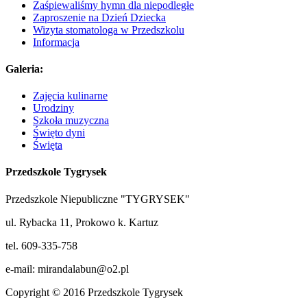
Zaśpiewaliśmy hymn dla niepodległe
Zaproszenie na Dzień Dziecka
Wizyta stomatologa w Przedszkolu
Informacja
Galeria:
Zajęcia kulinarne
Urodziny
Szkoła muzyczna
Święto dyni
Święta
Przedszkole Tygrysek
Przedszkole Niepubliczne "TYGRYSEK"
ul. Rybacka 11, Prokowo k. Kartuz
tel. 609-335-758
e-mail: mirandalabun@o2.pl
Copyright © 2016 Przedszkole Tygrysek