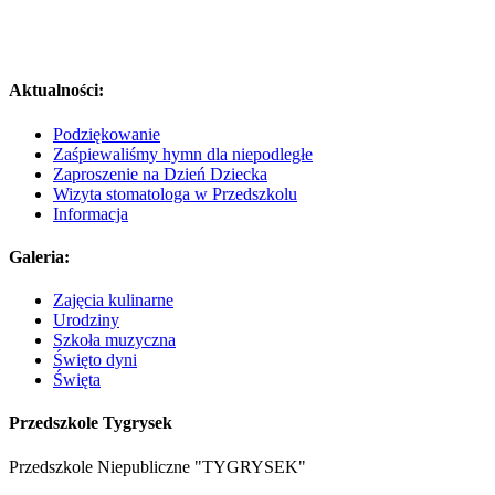
Aktualności:
Podziękowanie
Zaśpiewaliśmy hymn dla niepodległe
Zaproszenie na Dzień Dziecka
Wizyta stomatologa w Przedszkolu
Informacja
Galeria:
Zajęcia kulinarne
Urodziny
Szkoła muzyczna
Święto dyni
Święta
Przedszkole Tygrysek
Przedszkole Niepubliczne "TYGRYSEK"