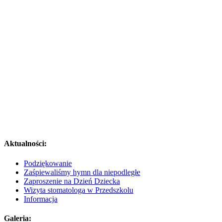
Aktualności:
Podziękowanie
Zaśpiewaliśmy hymn dla niepodległe
Zaproszenie na Dzień Dziecka
Wizyta stomatologa w Przedszkolu
Informacja
Galeria: