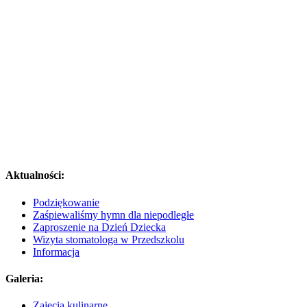
Aktualności:
Podziękowanie
Zaśpiewaliśmy hymn dla niepodległe
Zaproszenie na Dzień Dziecka
Wizyta stomatologa w Przedszkolu
Informacja
Galeria:
Zajęcia kulinarne